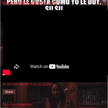
www.alantealante.net
ALOFOKE MUSICA
at
12:10 PM
Share
No comments: