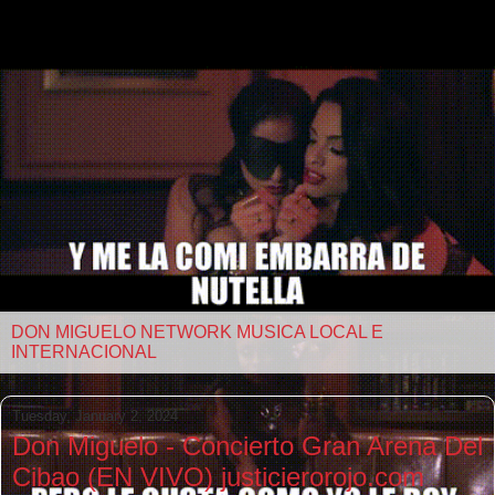
DON MIGUELO NETWORK MUSICA LOCAL E
INTERNACIONAL
Tuesday, January 2, 2024
Don Miguelo - Concierto Gran Arena Del
Cibao (EN VIVO) justicierorojo.com